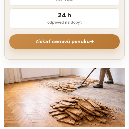
24 h
odpoveď na dopyt
Získať cenovú ponuku