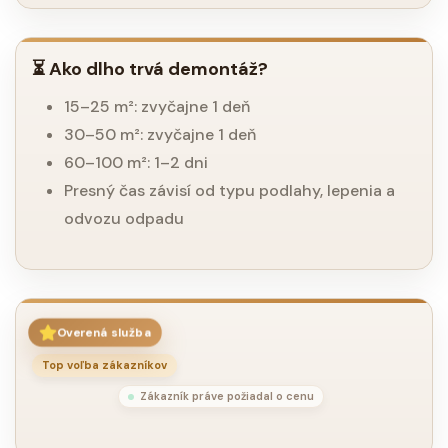
⏳ Ako dlho trvá demontáž?
15–25 m²: zvyčajne 1 deň
30–50 m²: zvyčajne 1 deň
60–100 m²: 1–2 dni
Presný čas závisí od typu podlahy, lepenia a
odvozu odpadu
Overená služba
Top voľba zákazníkov
Zákazník práve požiadal o cenu