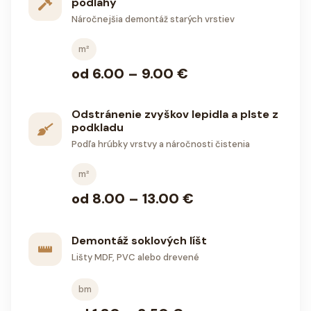
podlahy
Náročnejšia demontáž starých vrstiev
m²
od 6.00 – 9.00 €
Odstránenie zvyškov lepidla a plste z
podkladu
Podľa hrúbky vrstvy a náročnosti čistenia
m²
od 8.00 – 13.00 €
Demontáž soklových líšt
Lišty MDF, PVC alebo drevené
bm