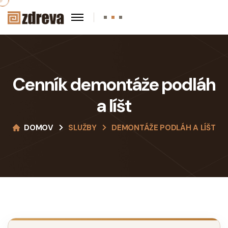
Cenník demontáže podláh
a líšt
DOMOV
SLUŽBY
DEMONTÁŽE PODLÁH A LÍŠT