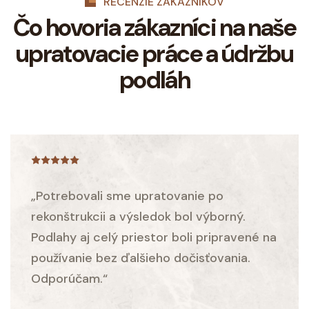
RECENZIE ZÁKAZNÍKOV
Čo hovoria zákazníci na naše
upratovacie práce a údržbu
podláh
„Potrebovali sme upratovanie po
rekonštrukcii a výsledok bol výborný.
Podlahy aj celý priestor boli pripravené na
používanie bez ďalšieho dočisťovania.
Odporúčam.“