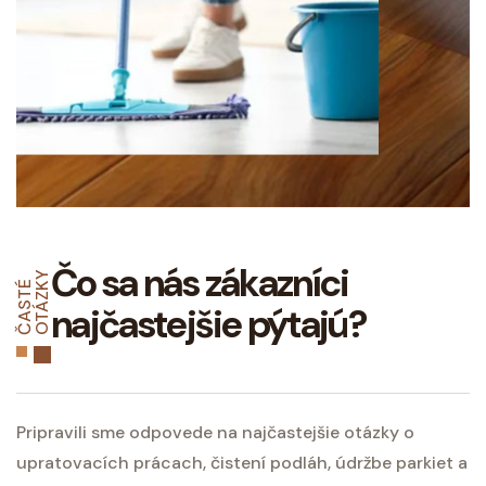
Čo sa nás zákazníci
Y
Č
A
S
T
É
O
T
Á
Z
K
najčastejšie pýtajú?
Pripravili sme odpovede na najčastejšie otázky o
upratovacích prácach, čistení podláh, údržbe parkiet a