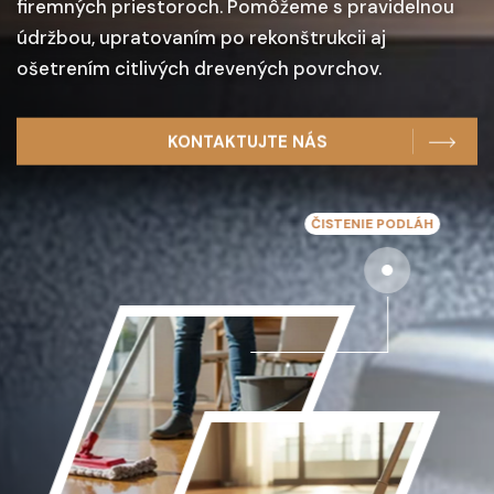
firemných priestoroch. Pomôžeme s pravidelnou
Zabezpečujeme jednorazové aj pravidelné
údržbou, upratovaním po rekonštrukcii aj
upratovanie bytov, domov, kancelárií a spoločných
ošetrením citlivých drevených povrchov.
priestorov. Špecializujeme sa aj na čistenie podláh,
hĺbkové čistenie a šetrnú údržbu drevených podláh
KONTAKTUJTE NÁS
a parkiet.
ČISTENIE PODLÁH
UPRAT