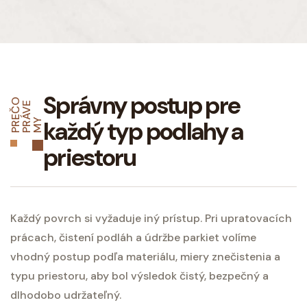
Správny postup pre
P
R
E
Č
O
P
R
Á
V
M
E
každý typ podlahy a
Y
priestoru
Každý povrch si vyžaduje iný prístup. Pri upratovacích
prácach, čistení podláh a údržbe parkiet volíme
vhodný postup podľa materiálu, miery znečistenia a
typu priestoru, aby bol výsledok čistý, bezpečný a
dlhodobo udržateľný.