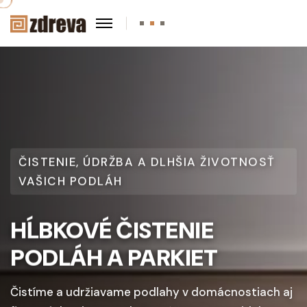
PROFESIONÁLNE UPRATOVACIE PRÁCE A
STAROSTLIVOSŤ O PODLAHY
ČISTENIE, ÚDRŽBA A DLHŠIA ŽIVOTNOSŤ
VAŠICH PODLÁH
HĹBKOVÉ ČISTENIE
PODLÁH A PARKIET
Čistíme a udržiavame podlahy v domácnostiach aj