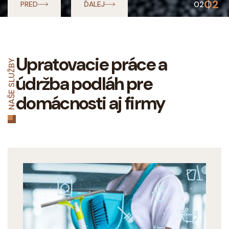
02
02
PRED
ĎALEJ
Upratovacie práce a
NAŠE SLUŽBY
údržba podláh pre
domácnosti aj firmy