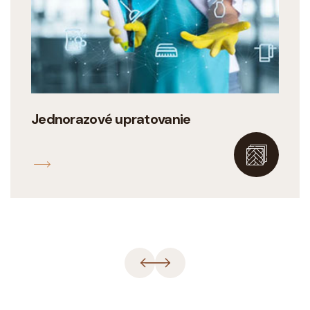
Jednorazové upratovanie
ÁCIÍ
VIAC INFORMÁC