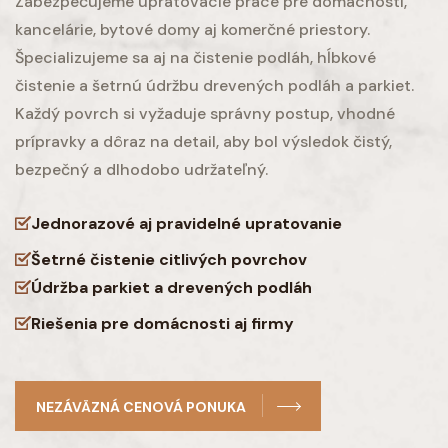
Zabezpečujeme upratovacie práce pre domácnosti,
kancelárie, bytové domy aj komerčné priestory.
Špecializujeme sa aj na čistenie podláh, hĺbkové
čistenie a šetrnú údržbu drevených podláh a parkiet.
Každý povrch si vyžaduje správny postup, vhodné
prípravky a dôraz na detail, aby bol výsledok čistý,
bezpečný a dlhodobo udržateľný.
Jednorazové aj pravidelné upratovanie
Šetrné čistenie citlivých povrchov
Údržba parkiet a drevených podláh
Riešenia pre domácnosti aj firmy
NEZÁVÄZNÁ CENOVÁ PONUKA