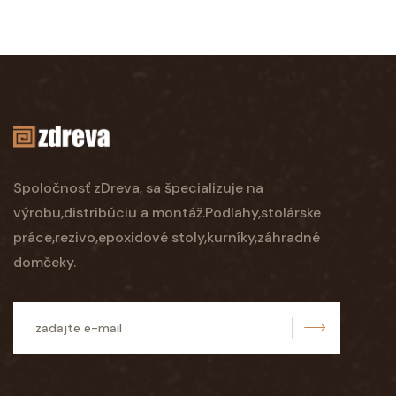
Spoločnosť zDreva, sa špecializuje na
výrobu,distribúciu a montáž.Podlahy,stolárske
práce,rezivo,epoxidové stoly,kurníky,záhradné
domčeky.
odoslať