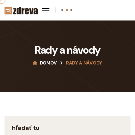
Rady a návody
DOMOV
RADY A NÁVODY
hľadať tu