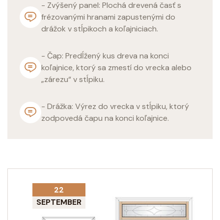
- Zvýšený panel: Plochá drevená časť s
frézovanými hranami zapustenými do
drážok v stĺpikoch a koľajniciach.
- Čap: Predĺžený kus dreva na konci
koľajnice, ktorý sa zmestí do vrecka alebo
„zárezu“ v stĺpiku.
- Drážka: Výrez do vrecka v stĺpiku, ktorý
zodpovedá čapu na konci koľajnice.
22
SEPTEMBER