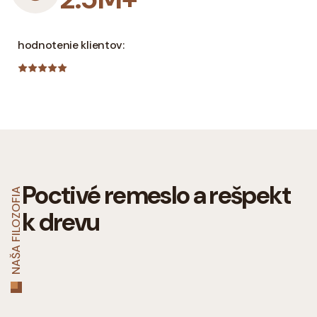
hodnotenie klientov:
Poctivé remeslo a
rešpekt
NAŠA FILOZOFIA
k drevu