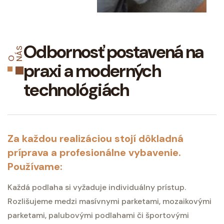
Odbornosť postavená na
S
O N
Á
praxi a moderných
technológiách
Za každou realizáciou stojí dôkladná
príprava a profesionálne vybavenie.
Používame:
Každá podlaha si vyžaduje individuálny prístup.
Rozlišujeme medzi masívnymi parketami, mozaikovými
parketami, palubovými podlahami či športovými