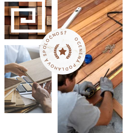
O
Č
L
N
O
O
P
S
S
Ť
Á
V
O
O
H
C
A
E
L
N
D
E
O
N
P
Á