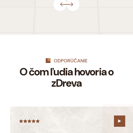
ODPORÚČANIE
O čom ľudia hovoria
o
zDreva