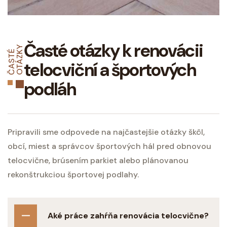
Časté otázky k renovácii
Y
Č
A
S
T
É
O
T
Á
Z
K
telocviční a športových
podláh
Pripravili sme odpovede na najčastejšie otázky škôl,
obcí, miest a správcov športových hál pred obnovou
telocvične, brúsením parkiet alebo plánovanou
rekonštrukciou športovej podlahy.
Aké práce zahŕňa renovácia telocvične?