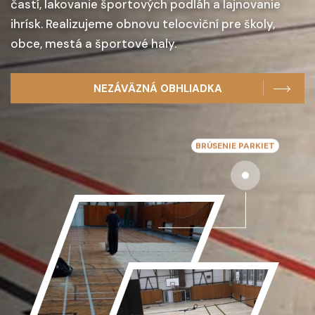
častí, lakovanie športových podláh a lajnovanie
ihrísk. Realizujeme obnovu telocviční pre školy,
obce, mestá a športové haly.
NEZÁVÄZNÁ OBHLIADKA
BRÚSENIE PARKIET