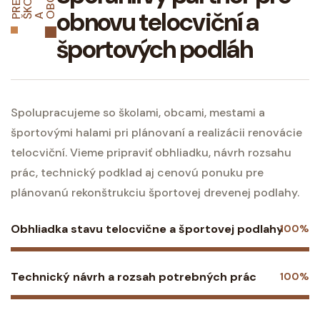
Y
E
R
E
K
O
L
B
C
obnovu
telocviční a
P
Š
A O
športových podláh
Spolupracujeme so školami, obcami, mestami a
športovými halami pri plánovaní a realizácii renovácie
telocviční. Vieme pripraviť obhliadku, návrh rozsahu
prác, technický podklad aj cenovú ponuku pre
plánovanú rekonštrukciu športovej drevenej podlahy.
Obhliadka stavu telocvične a športovej podlahy
100%
Technický návrh a rozsah potrebných prác
100%