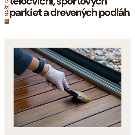
NAŠE SLUŽBY
telocviční, športových
parkiet a drevených podláh