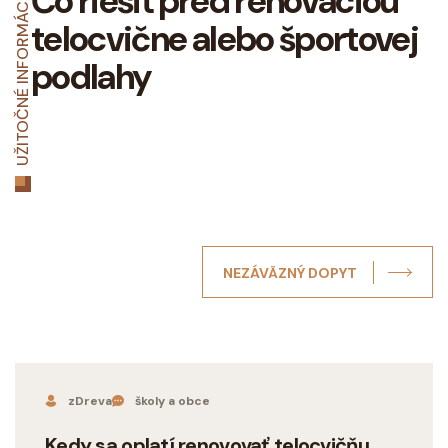
Čo riešiť pred renováciou
UŽITOČNÉ INFORMÁCIE
telocvične alebo športovej
podlahy
NEZÁVÄZNÝ DOPYT
zDreva
školy a obce
Kedy sa oplatí renovovať telocvičňu