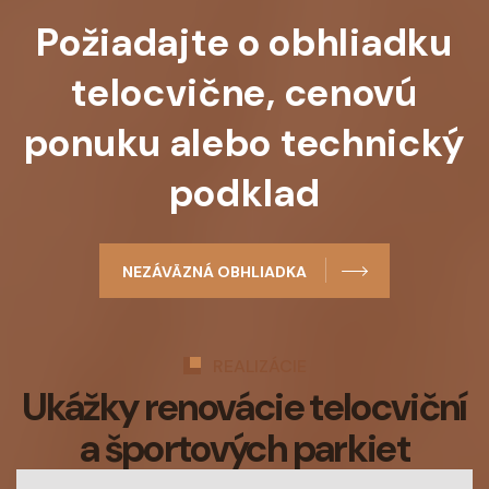
Požiadajte o obhliadku
telocvične, cenovú
ponuku alebo technický
podklad
NEZÁVÄZNÁ OBHLIADKA
REALIZÁCIE
Ukážky renovácie telocviční
a športových parkiet