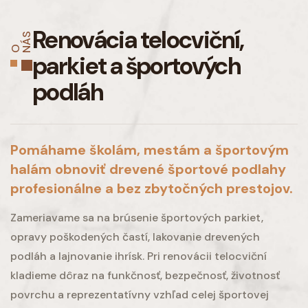
Renovácia telocviční,
S
O N
Á
parkiet
a športových
podláh
Pomáhame školám, mestám a športovým
halám obnoviť drevené športové podlahy
profesionálne a bez zbytočných prestojov.
Zameriavame sa na brúsenie športových parkiet,
opravy poškodených častí, lakovanie drevených
podláh a lajnovanie ihrísk. Pri renovácii telocviční
kladieme dôraz na funkčnosť, bezpečnosť, životnosť
povrchu a reprezentatívny vzhľad celej športovej