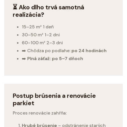
⏳ Ako dlho trvá samotná
realizácia?
15–25 m² 1 deň
30–50 m² 1–2 dni
60–100 m² 2–3 dni
➡️ Chôdza po podlahe:
po 24 hodinách
➡️
Plná záťaž: po 5–7 dňoch
Postup brúsenia a renovácie
parkiet
Proces renovácie zahŕňa:
Hrubé brúsenie
– odstránenie starých