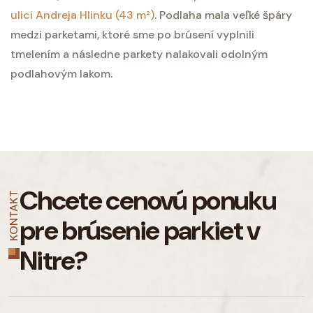
ulici Andreja Hlinku (43 m²)
. Podlaha mala veľké špáry
medzi parketami, ktoré sme po brúsení vyplnili
tmelením a následne parkety nalakovali odolným
podlahovým lakom.
Chcete cenovú ponuku
KONTAKT
pre brúsenie
parkiet v
Nitre?