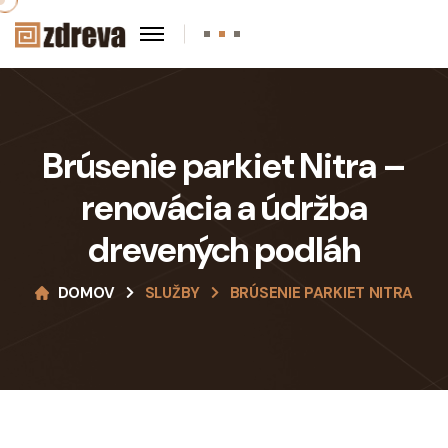
Brúsenie parkiet Nitra –
renovácia a údržba
drevených podláh
DOMOV
SLUŽBY
BRÚSENIE PARKIET NITRA