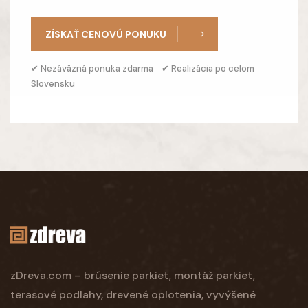
ZÍSKAŤ CENOVÚ PONUKU
✔ Nezáväzná ponuka zdarma ✔ Realizácia po celom
Slovensku
zDreva.com – brúsenie parkiet, montáž parkiet,
terasové podlahy, drevené oplotenia, vyvýšené