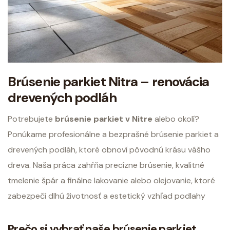
Brúsenie parkiet Nitra – renovácia
drevených podláh
Potrebujete
brúsenie parkiet v Nitre
alebo okolí?
Ponúkame profesionálne a bezprašné brúsenie parkiet a
drevených podláh, ktoré obnoví pôvodnú krásu vášho
dreva. Naša práca zahŕňa precízne brúsenie, kvalitné
tmelenie špár a finálne lakovanie alebo olejovanie, ktoré
zabezpečí dlhú životnosť a estetický vzhľad podlahy
Prečo si vybrať naše brúsenie parkiet