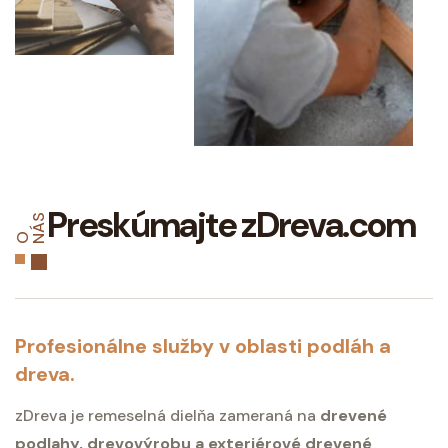
Preskúmajte zDreva.com
S
O N
Á
Profesionálne služby v oblasti podláh a
dreva.
zDreva je remeselná dielňa zameraná na
drevené
podlahy, drevovýrobu a exteriérové drevené