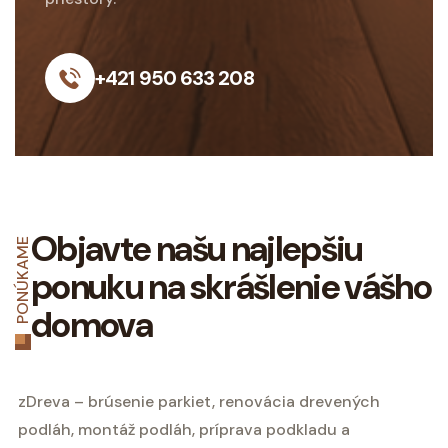
+421 950 633 208
Objavte našu najlepšiu
PONÚKAME
ponuku na skrášlenie vášho
domova
zDreva – brúsenie parkiet, renovácia drevených
podláh, montáž podláh, príprava podkladu a