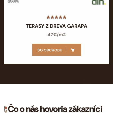
TERASY Z DREVA GARAPA
47€/m2
DO OBCHODU
Čo o nás hovoria
zákazníci