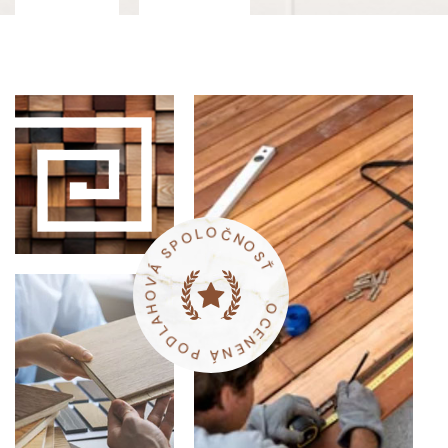
A
H
L
O
D
V
O
Á
P
S
Á
P
N
O
E
L
N
O
E
Č
C
N
O
O
S
Ť